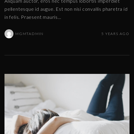
Aliquam auctor, eros nec tempus lobortis imperdiet
pellentesque id augue. Est non nisi convallis pharetra id
in felis. Praesent mauris
…
MGMTADMIN
5 YEARS AGO