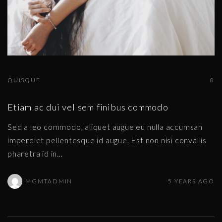
QUISQUE
0
Etiam ac dui vel sem finibus commodo
Sed a leo commodo, aliquet augue eu nulla accumsan
imperdiet pellentesque id augue. Est non nisi convallis
pharetra id in
…
MGMTADMIN
5 YEARS AGO