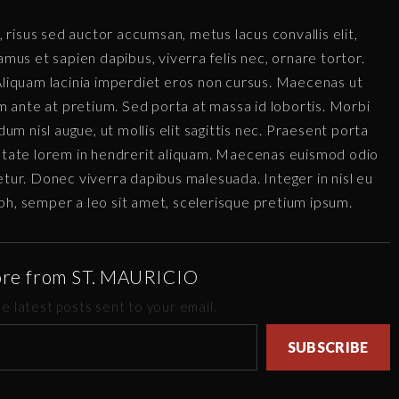
, risus sed auctor accumsan, metus lacus convallis elit,
amus et sapien dapibus, viverra felis nec, ornare tortor.
 Aliquam lacinia imperdiet eros non cursus. Maecenas ut
ante at pretium. Sed porta at massa id lobortis. Morbi
dum nisl augue, ut mollis elit sagittis nec. Praesent porta
putate lorem in hendrerit aliquam. Maecenas euismod odio
etur. Donec viverra dapibus malesuada. Integer in nisl eu
bh, semper a leo sit amet, scelerisque pretium ipsum.
ore from ST. MAURICIO
e latest posts sent to your email.
SUBSCRIBE