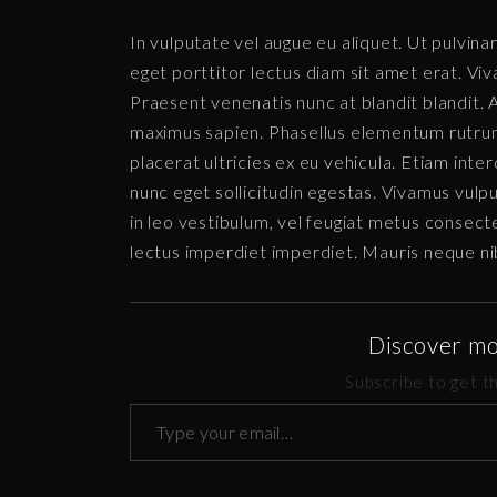
In vulputate vel augue eu aliquet. Ut pulvinar
eget porttitor lectus diam sit amet erat. Viv
Praesent venenatis nunc at blandit blandit.
maximus sapien. Phasellus elementum rutrum 
placerat ultricies ex eu vehicula. Etiam inter
nunc eget sollicitudin egestas. Vivamus vul
in leo vestibulum, vel feugiat metus consect
lectus imperdiet imperdiet. Mauris neque ni
Discover m
Subscribe to get th
T
y
p